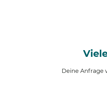
Startseite
Erstgespräch
Meine Haltung
Über Sle
Viel
Deine Anfrage w