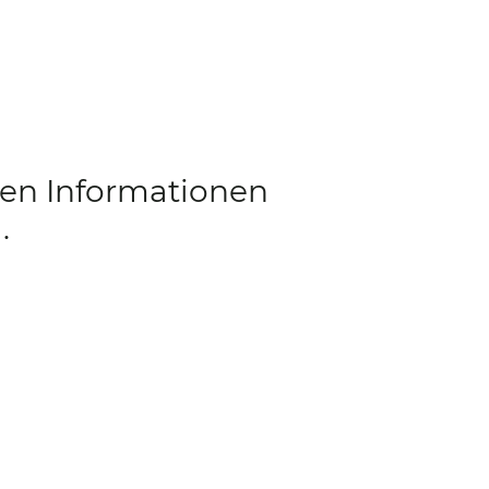
ren Informationen
.
Über SleepyKids