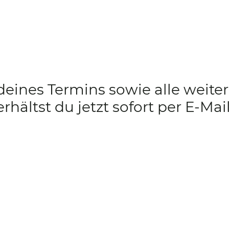
deines Termins sowie alle weite
erhältst du jetzt sofort per E-Mail
z
AGB
Startseite
Erstgespräch
Kontakt
© 2026 SleepyKids