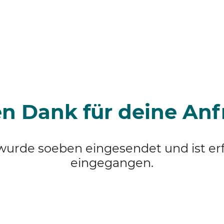
Blog
epyKids
en Dank für deine Anf
urde soeben eingesendet und ist erf
eingegangen.