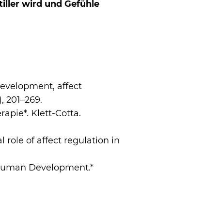
iller wird und Gefühle
 development, affect
, 201–269.
apie*. Klett-Cotta.
 role of affect regulation in
y Human Development.*