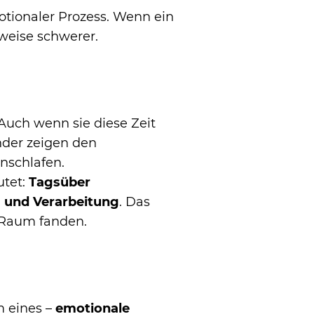
motionaler Prozess. Wenn ein
rweise schwerer.
. Auch wenn sie diese Zeit
nder zeigen den
inschlafen.
utet:
Tagsüber
g und Verarbeitung
. Das
n Raum fanden.
m eines –
emotionale