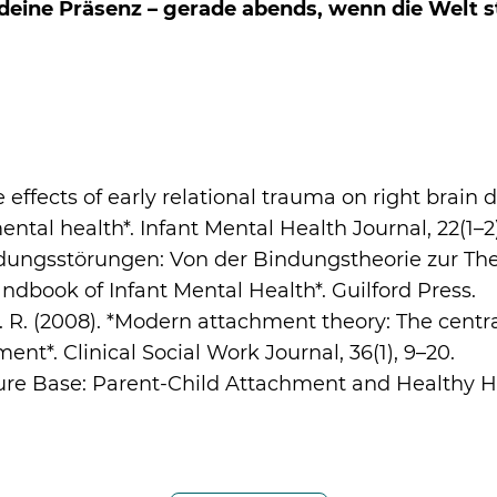
deine Präsenz – gerade abends, wenn die Welt st
he effects of early relational trauma on right brain
ental health*. Infant Mental Health Journal, 22(1–2)
indungsstörungen: Von der Bindungstheorie zur Ther
andbook of Infant Mental Health*. Guilford Press.
J. R. (2008). *Modern attachment theory: The central
t*. Clinical Social Work Journal, 36(1), 9–20.
Secure Base: Parent-Child Attachment and Health